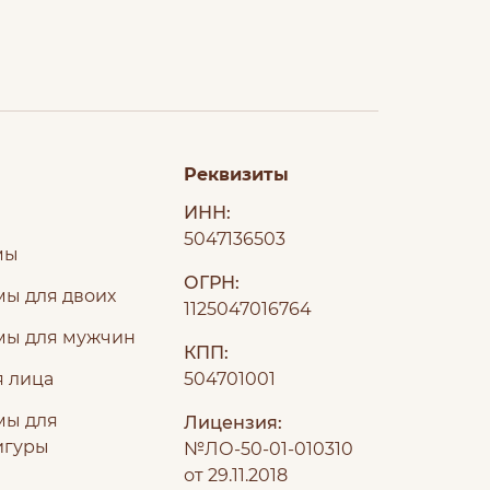
Реквизиты
ИНН:
5047136503
мы
ОГРН:
ы для двоих
1125047016764
мы для мужчин
КПП:
я лица
504701001
мы для
Лицензия:
игуры
№ЛО-50-01-010310
от 29.11.2018