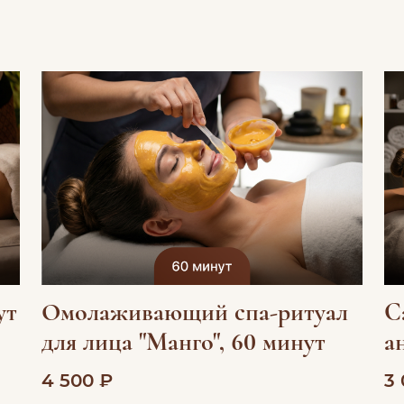
ут
Омолаживающий спа-ритуал
С
для лица "Манго", 60 минут
а
4 500 ₽
3