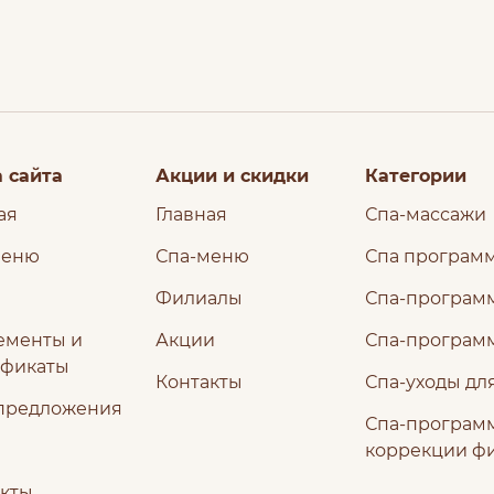
 сайта
Акции и скидки
Категории
ая
Главная
Спа-массажи
меню
Спа-меню
Спа програм
Филиалы
Спа-программ
ементы и
Акции
Спа-програм
ификаты
Контакты
Спа-уходы дл
предложения
Спа-програм
коррекции ф
акты