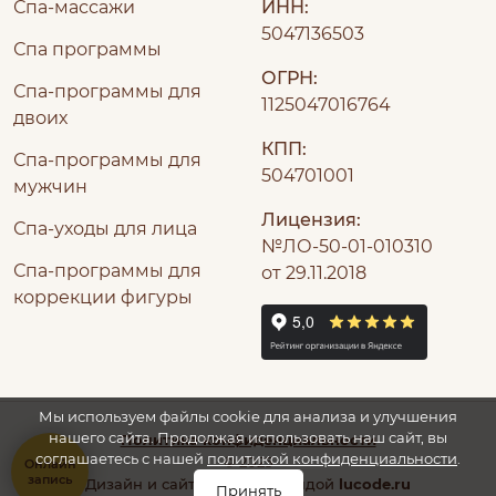
Спа-массажи
ИНН:
5047136503
Спа программы
ОГРН:
Спа-программы для
1125047016764
двоих
КПП:
Спа-программы для
504701001
мужчин
Лицензия:
Спа-уходы для лица
№ЛО-50-01-010310
Спа-программы для
от 29.11.2018
коррекции фигуры
Мы используем файлы cookie для анализа и улучшения
нашего сайта. Продолжая использовать наш сайт, вы
Политика конфиденциальности
соглашаетесь с нашей
политикой конфиденциальности
.
© 2025
Онлайн
запись
Дизайн и сайт сделан командой
lucode.ru
Принять