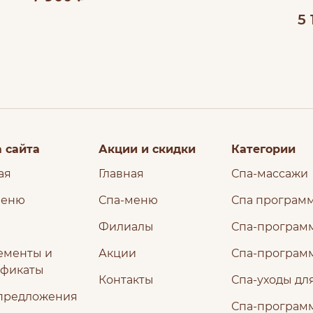
5 
 сайта
Акции и скидки
Категории
ая
Главная
Спа-массажи
меню
Спа-меню
Спа програм
Филиалы
Спа-программ
ементы и
Акции
Спа-програм
ификаты
Контакты
Спа-уходы дл
предложения
Спа-програм