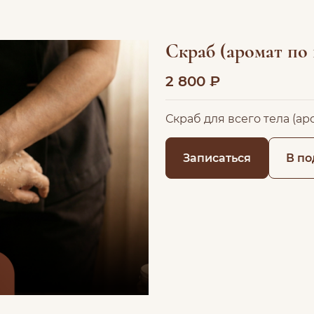
Скраб (аромат по
2 800 ₽
Скраб для всего тела (ар
Записаться
В по