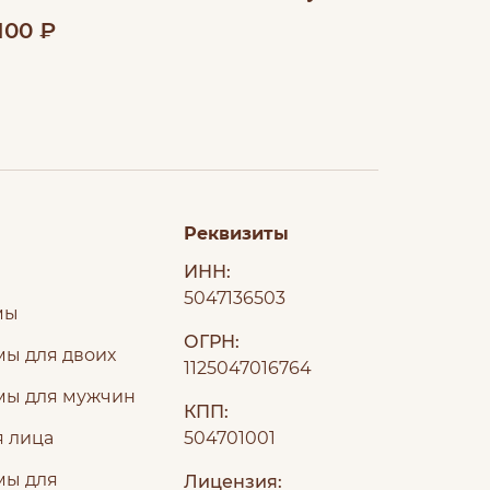
100 ₽
Реквизиты
ИНН:
5047136503
мы
ОГРН:
ы для двоих
1125047016764
мы для мужчин
КПП:
я лица
504701001
мы для
Лицензия: