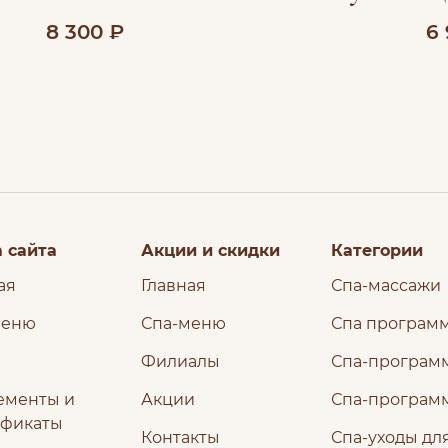
8 300 ₽
6
 сайта
Акции и скидки
Категории
ая
Главная
Спа-массажи
меню
Спа-меню
Спа програм
Филиалы
Спа-программ
ементы и
Акции
Спа-програм
ификаты
Контакты
Спа-уходы дл