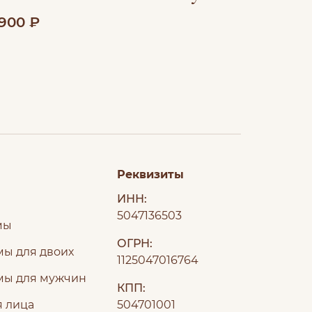
 900 ₽
Реквизиты
ИНН:
5047136503
мы
ОГРН:
ы для двоих
1125047016764
мы для мужчин
КПП:
я лица
504701001