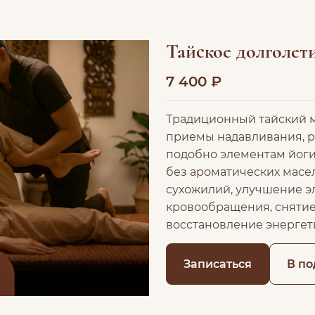
Тайское долголети
7 400 ₽
Традиционный тайский 
приемы надавливания, р
подобно элементам йоги
без ароматических масел
сухожилий, улучшение э
кровообращения, сняти
восстановление энергет
Записаться
В по